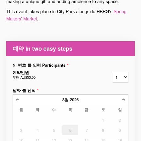
making a unique gift and adding ambience to any space.
This event takes place in City Park alongside HBRG's
Spring
Makers' Market
.
예약 in two easy steps
의 번호 를 입력 Participants
*
예약인원
부터
AU$53.00
날짜 를 선택
*
8월
2026
월
화
수
목
금
토
일
1
2
3
4
5
6
7
8
9
10
11
12
13
14
15
16