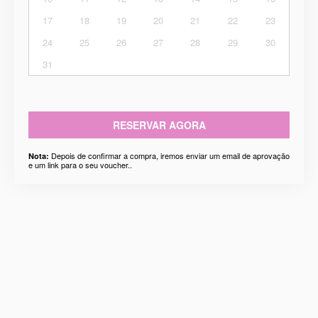
17
18
19
20
21
22
23
24
25
26
27
28
29
30
31
RESERVAR AGORA
Depois de confirmar a compra, iremos enviar um email de aprovação
Nota:
e um link para o seu voucher..