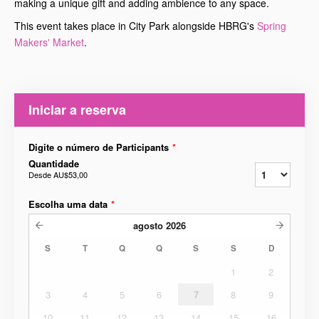
making a unique gift and adding ambience to any space.
This event takes place in City Park alongside HBRG's
Spring
Makers' Market
.
Iniciar a reserva
Digite o número de Participants
*
Quantidade
Desde
AU$53,00
Escolha uma data
*
agosto
2026
S
T
Q
Q
S
S
D
1
2
3
4
5
6
7
8
9
10
11
12
13
14
15
16